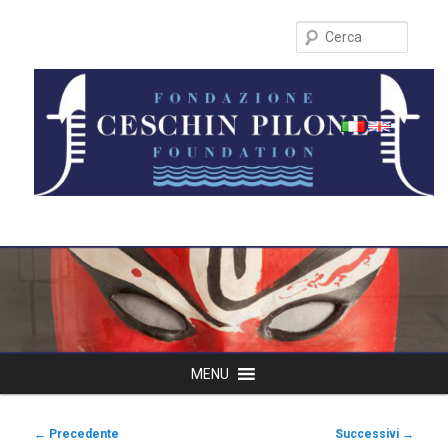
Cerca
Menu
MENU
Vai
principale
al
Navigazione
←
Precedente
Successivi
→