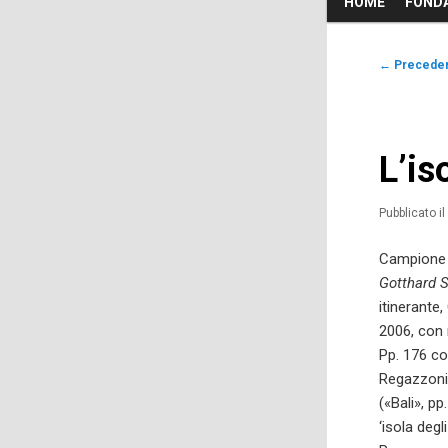
HOME
FOND
Vai
principale
al
Navigazio
←
Precede
articolo
contenuto
principale
L’is
Pubblicato i
Campione 
Gotthard S
itinerante
2006, con 
Pp. 176 co
Regazzoni 
(«Bali», pp
‘isola degl