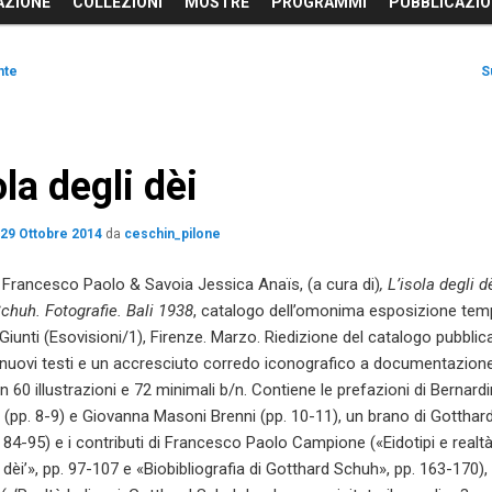
AZIONE
COLLEZIONI
MOSTRE
PROGRAMMI
PUBBLICAZIO
ne
nte
S
ola degli dèi
l
29 Ottobre 2014
da
ceschin_pilone
Francesco Paolo & Savoia Jessica Anaïs, (a cura di)
, L’isola degli d
chuh. Fotografie. Bali 1938
, catalogo dell’omonima esposizione te
, Giunti (Esovisioni/1), Firenze. Marzo. Riedizione del catalogo pubblic
nuovi testi e un accresciuto corredo iconografico a documentazione
n 60 illustrazioni e 72 minimali b/n. Contiene le prefazioni di Bernard
(pp. 8-9) e Giovanna Masoni Brenni (pp. 10-11), un brano di Gottha
. 84-95) e i contributi di Francesco Paolo Campione («Eidotipi e realtà
i dèi’», pp. 97-107 e «Biobibliografia di Gotthard Schuh», pp. 163-170),