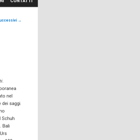
NI
CONTATTI
uccessivi
→
èi.
mporanea
ato nel
 dei saggi.
ino
rd Schuh
. Bali
 Urs