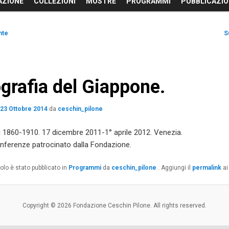
AZIONE
COLLEZIONI
MOSTRE
PROGRAMMI
PUBBLICAZIO
ne
nte
S
grafia del Giappone.
l
23 Ottobre 2014
da
ceschin_pilone
 1860-1910. 17 dicembre 2011-1° aprile 2012. Venezia.
onferenze patrocinato dalla Fondazione.
olo è stato pubblicato in
Programmi
da
ceschin_pilone
. Aggiungi il
permalink
ai
Copyright © 2026 Fondazione Ceschin Pilone. All rights reserved.